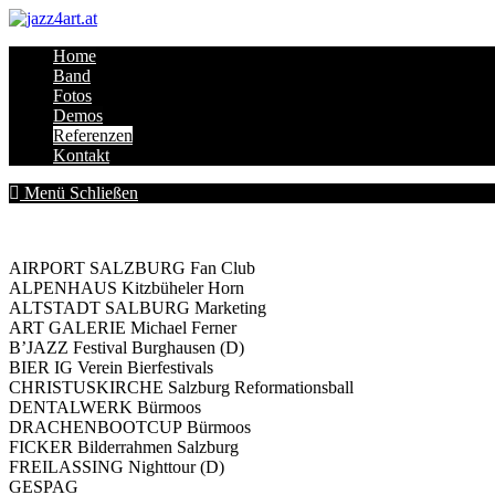
Zum
Inhalt
Home
springen
Band
Fotos
Demos
Referenzen
Kontakt
Menü
Schließen
AIRPORT SALZBURG Fan Club
ALPENHAUS Kitzbüheler Horn
ALTSTADT SALBURG Marketing
ART GALERIE Michael Ferner
B’JAZZ Festival Burghausen (D)
BIER IG Verein Bierfestivals
CHRISTUSKIRCHE Salzburg Reformationsball
DENTALWERK Bürmoos
DRACHENBOOTCUP Bürmoos
FICKER Bilderrahmen Salzburg
FREILASSING Nighttour (D)
GESPAG