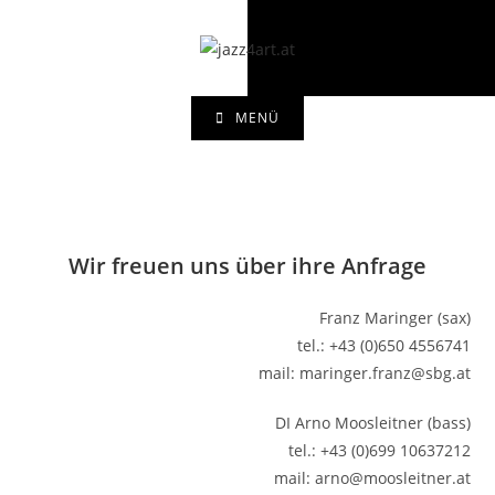
Zum
Inhalt
springen
MENÜ
Wir freuen uns über ihre Anfrage
Franz Maringer (sax)
tel.: +43 (0)650 4556741
mail: maringer.franz@sbg.at
DI Arno Moosleitner (bass)
tel.: +43 (0)699 10637212
mail: arno@moosleitner.at