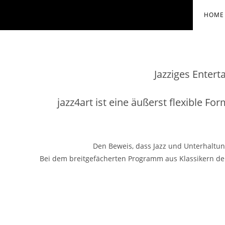
Zum
HOME
Inhalt
springen
Jazziges Entert
jazz4art ist eine äußerst flexible F
Den Beweis, dass Jazz und Unterhaltun
Bei dem breitgefächerten Programm aus Klassikern der